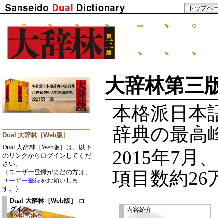
トップペ
大辞林第三
本格派日本
辞典の最高
Dual 大辞林［Web版］
Dual 大辞林［Web版］は、以下
2015年7
のリンクからログインしてくだ
さい。
項目数約26万
（ユーザー登録がまだの方は、
ユーザー登録
をお願いしま
す。）
Dual 大辞林［Web版］ ロ
グイン
内容紹介