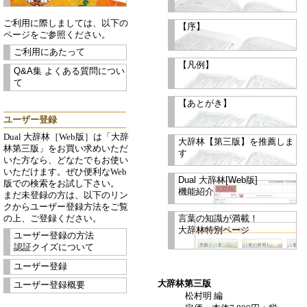
ご利用に際しましては、以下の
【序】
ページをご参照ください。
ご利用にあたって
【凡例】
Q&A集 よくある質問につい
て
【あとがき】
ユーザー登録
Dual 大辞林［Web版］は「大辞
大辞林【第三版】を推薦しま
林第三版」をお買い求めいただ
す
いた方なら、どなたでもお使い
いただけます。ぜひ便利なWeb
Dual 大辞林[Web版]
版での検索をお試し下さい。
機能紹介
まだ未登録の方は、以下のリン
クからユーザー登録方法をご覧
言葉の知識が満載！
の上、ご登録ください。
大辞林特別ページ
ユーザー登録の方法
認証クイズについて
ユーザー登録
大辞林第三版
ユーザー登録概要
松村明 編