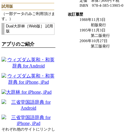
定価 本体7,800円＋税
ISBN 978-4-385-13905-0
試用版
（一部データのみご利用頂けま
改訂履歴
す。）
1988年11月3日
初版発行
Dual大辞林［Web版］ 試用
1995年11月3日
版
第二版発行
2006年10月27日
アプリのご紹介
第三版発行
それぞれ他のサイトにリンクし