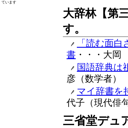
ています
大辞林【第
す。
「読む面白
書
・・・大岡
国語辞典は
彦（数学者）
マイ辞書を
代子（現代俳
三省堂デュ